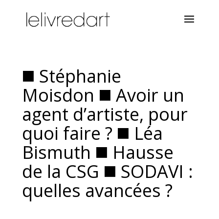
◼️ Stéphanie
Moisdon ◼️ Avoir un
agent d’artiste, pour
quoi faire ? ◼️ Léa
Bismuth ◼️ Hausse
de la CSG ◼️ SODAVI :
quelles avancées ?