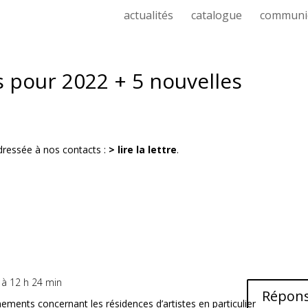
actualités
catalogue
communi
s pour 2022 + 5 nouvelles
adressée à nos contacts :
> lire la lettre
.
2 à 12 h 24 min
Répon
ements concernant les résidences d’artistes en particulier