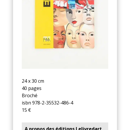
24 x 30 cm
40 pages
Broché
isbn 978-2-35532-486-4
15 €
A propos des éditions Lelivredart