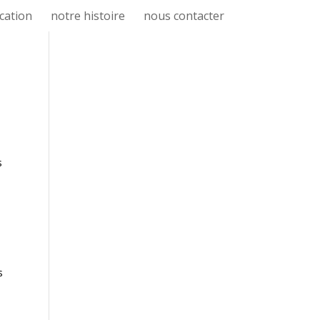
cation
notre histoire
nous contacter
n
s
s
s