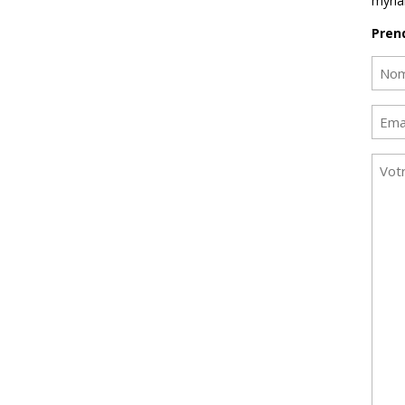
myria
Pren
No
(Néces
Nom
E-
mail
Mes
(Néces