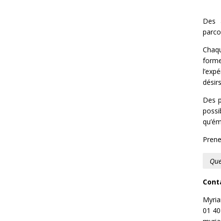
Des 
parco
Chaqu
forme
l’exp
désir
Des p
possi
qu’ém
Prene
Que
Conta
Myria
01 40