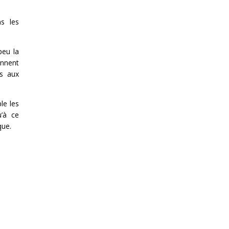
s les
peu la
onnent
es aux
le les
u’à ce
que.