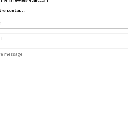
m.lefraire@lelivredart.com
dre contact :
m
saire)
sage
saire)