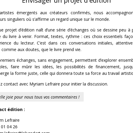
artistes émergents aux créateurs confirmés, nous accompagnon
urs singuliers où s’affirme un regard unique sur le monde.
e projet d’édition naît d’une série d’échanges où se dessine peu à 
 du livre à venir. Format, textes, rythme : ces choix essentiels faç
érience du lecteur. C’est dans ces conversations initiales, attentiv
s comme aux doutes, que le livre prend vie.
remiers échanges, sans engagement, permettent d’explorer ensemb
bles, faire mûrir les idées, les possibilités de financement, jusq
erge la forme juste, celle qui donnera toute sa force au travail artisti
z contact avec Myriam Lefraire pour initier la discussion.
lle joie pour nous tous vos commentaires !
ct édition :
m Lefraire
 01 04 26