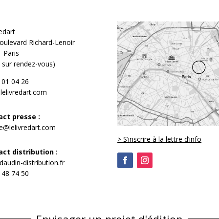
redart
oulevard Richard-Lenoir
 Paris
te sur rendez-vous)
 01 04 26
lelivredart.com
act presse :
e@lelivredart.com
> S’inscrire à la lettre d’info
ct distribution :
audin-distribution.fr
 48 74 50
Envisager un projet d'édition