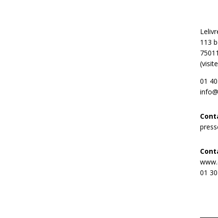
Leliv
113 b
75011
(visi
01 40
info@
Cont
press
Conta
www.d
01 30