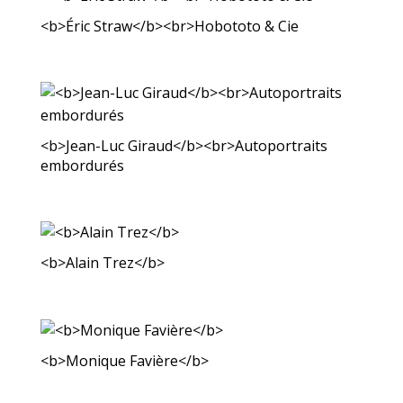
<b>Éric Straw</b><br>Hobototo & Cie
<b>Jean-Luc Giraud</b><br>Autoportraits
embordurés
<b>Alain Trez</b>
<b>Monique Favière</b>