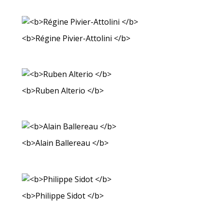
<b>Régine Pivier-Attolini </b>
<b>Ruben Alterio </b>
<b>Alain Ballereau </b>
<b>Philippe Sidot </b>