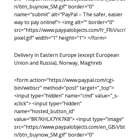
n/btn_buynow_SM.gif" border="0"
name="submit" alt="PayPal – The safer, easier
way to pay online!"> <img alt="" border="0"
src="https://www.paypalobjects.com/fr_FR/i/scr/
pixel.gif" width="1" height="1"> </form>
Delivery in Eastern Europe (except European
Union and Russia), Norway, Maghreb
<form action="https://www.paypal.com/cgi-
bin/webscr" method="post" target="_top">
<input type="hidden" name="cmd" value="_s-
xclick"> <input type="hidden"
name="hosted_button_id"
value="8R7KHLX7YK7K8"> <input type="image"
src="https://www.paypalobjects.com/en_GB/i/bt
n/btn_buynow_SM.gif" border="0"