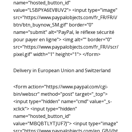
name="hosted_button_id"
value="L5BPYA6EV8UV2"> <input type="image"
src="https://www.paypalobjects.com/fr_FR/FR/i/
btn/btn_buynow_SM.gif" border="0"
name="submit" alt="PayPal, le réflexe sécurité
pour payer en ligne"> <img alt="" border="0"
src="https://www.paypalobjects.com/fr_FR/i/scr/
pixel.gif" width="1" height="1"> </form>
Delivery in European Union and Switzerland
<form action="https://www.paypal.com/cgi-
bin/webscr" method="post" target="_top">
<input type="hidden" name="cmd" value="_s-
xclick"> <input type="hidden"
name="hosted_button_id"
value="MBQBTLYTJUF7J"> <input type="image"
src="https://www.paypalobjects.com/en_GB/i/bt