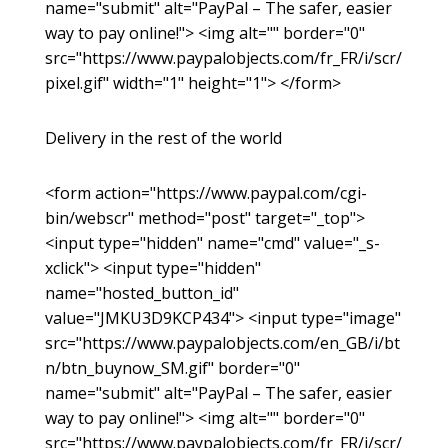
name="submit" alt="PayPal – The safer, easier
way to pay online!"> <img alt="" border="0"
src="https://www.paypalobjects.com/fr_FR/i/scr/
pixel.gif" width="1" height="1"> </form>
Delivery in the rest of the world
<form action="https://www.paypal.com/cgi-
bin/webscr" method="post" target="_top">
<input type="hidden" name="cmd" value="_s-
xclick"> <input type="hidden"
name="hosted_button_id"
value="JMKU3D9KCP434"> <input type="image"
src="https://www.paypalobjects.com/en_GB/i/bt
n/btn_buynow_SM.gif" border="0"
name="submit" alt="PayPal – The safer, easier
way to pay online!"> <img alt="" border="0"
src="https://www.paypalobjects.com/fr_FR/i/scr/