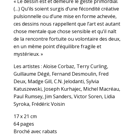
« Le dessin est et demeure le geste primordial.
(…) Qu’ils soient surgis d’une fécondité créative
pulsionnelle ou d’une mise en forme achevée,
ces dessins nous rappellent que l’art est autant
chose mentale que chose sensible et qu’il naît
de la rencontre fortuite ou volontaire des deux,
en un même point d’équilibre fragile et
mystérieux. »
Les artistes : Aloïse Corbaz, Terry Curling,
Guillaume Dégé, Fernand Desmoulin, Fred
Deux, Madge Gill, C.N. Jelodanti, Sylvia
Katuszewski, Joseph Kurhajec, Michel Macréau,
Paul Rumsey, Jim Sanders, Victor Soren, Lidia
Syroka, Frédéric Voisin
17 x 21 cm
64 pages
Broché avec rabats