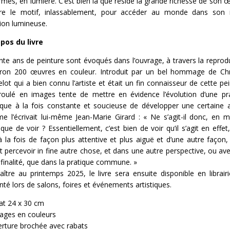
rmes, en lumière. C’est bien là que réside la grande richesse de son œ
re le motif, inlassablement, pour accéder au monde dans son i
tion lumineuse.
pos du livre
nte ans de peinture sont évoqués dans l’ouvrage, à travers la reprod
iron 200 œuvres en couleur. Introduit par un bel hommage de Chr
lot qui a bien connu l’artiste et était un fin connaisseur de cette pei
roulé en images tente de mettre en évidence l’évolution d’une pr
tique à la fois constante et soucieuse de développer une certaine a
 l’écrivait lui-même Jean-Marie Girard : « Ne s’agit-il donc, en m
, que de voir ? Essentiellement, c’est bien de voir qu’il s’agit en effet
à la fois de façon plus attentive et plus aiguë et d’une autre façon,
et percevoir in fine autre chose, et dans une autre perspective, ou av
 finalité, que dans la pratique commune. »
aître au printemps 2025, le livre sera ensuite disponible en librairi
nté lors de salons, foires et événements artistiques.
t 24 x 30 cm
ages en couleurs
rture brochée avec rabats