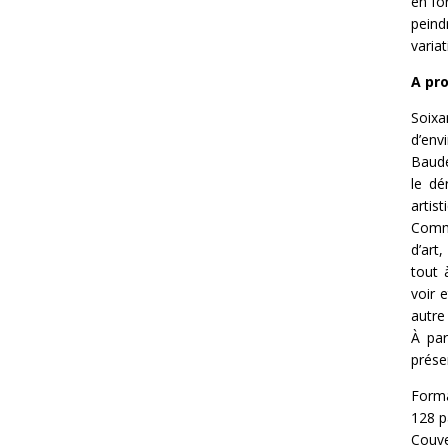
en fo
peind
varia
A pro
Soixa
d’env
Baude
le dé
artis
Comme
d’art
tout 
voir 
autre
À par
prése
Forma
128 p
Couve