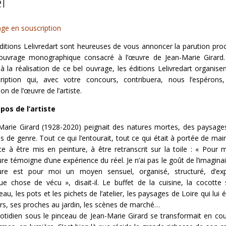
l
ge en souscription
ditions Lelivredart sont heureuses de vous annoncer la parution pro
ouvrage monographique consacré à l’œuvre de Jean-Marie Girard
 à la réalisation de ce bel ouvrage, les éditions Lelivredart organise
ription qui, avec votre concours, contribuera, nous l’espérons
ion de l’œuvre de l’artiste.
pos de l’artiste
Marie Girard (1928-2020) peignait des natures mortes, des paysage
s de genre. Tout ce qui l’entourait, tout ce qui était à portée de main
ce à être mis en peinture, à être retranscrit sur la toile : « Pour m
ure témoigne d’une expérience du réel. Je n’ai pas le goût de l’imaginai
ure est pour moi un moyen sensuel, organisé, structuré, d’exp
ue chose de vécu », disait-il. Le buffet de la cuisine, la cocotte 
eau, les pots et les pichets de l’atelier, les paysages de Loire qui lui é
ers, ses proches au jardin, les scènes de marché…
otidien sous le pinceau de Jean-Marie Girard se transformait en cou