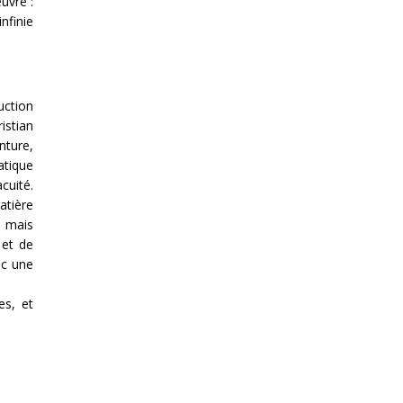
uvre :
nfinie
uction
istian
nture,
atique
cuité.
atière
, mais
 et de
ec une
es, et