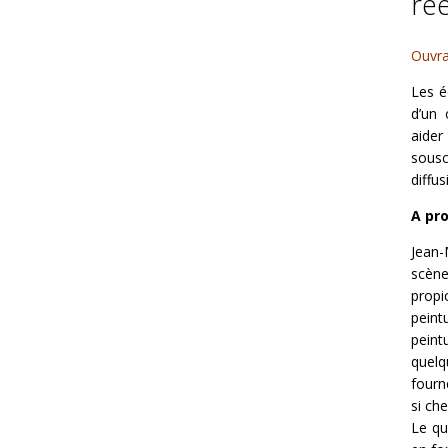
rée
Ouvra
Les é
d’un 
aider
sousc
diffus
A pro
Jean-
scène
propi
peint
peint
quelq
fourn
si ch
Le qu