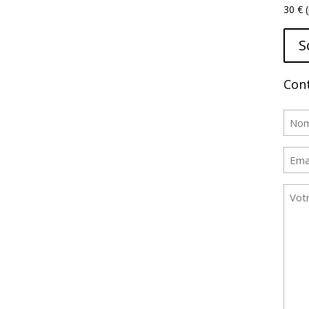
30 € (
S
Cont
No
(Néces
Nom
E-
mail
Mes
(Néces