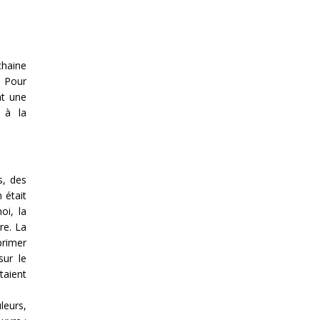
chaine
. Pour
nt une
, à la
s, des
 était
oi, la
re. La
rimer
sur le
taient
leurs,