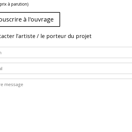
prix à parution)
ouscrire à l'ouvrage
acter l’artiste / le porteur du projet
m
saire)
sage
saire)