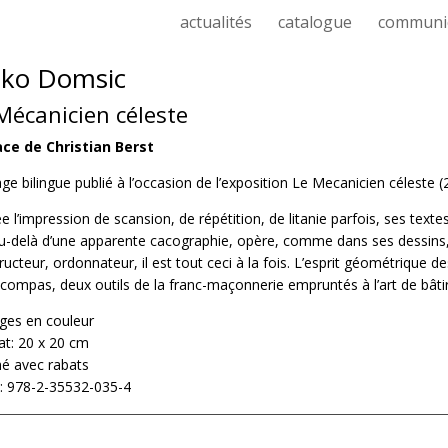
actualités
catalogue
communi
nko Domsic
Mécanicien céleste
ce de Christian Berst
ge bilingue publié à l’occasion de l’exposition Le Mecanicien céleste 
e l’impression de scansion, de répétition, de litanie parfois, ses text
au-delà d’une apparente cacographie, opère, comme dans ses dessins, 
ructeur, ordonnateur, il est tout ceci à la fois. L’esprit géométrique des
 compas, deux outils de la franc-maçonnerie empruntés à l’art de bâtir
ges en couleur
t: 20 x 20 cm
é avec rabats
: 978-2-35532-035-4