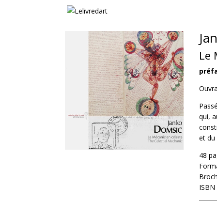
Ja
Le 
préfa
Ouvra
Passé
qui, 
const
et du
48 pa
Forma
Broch
ISBN 