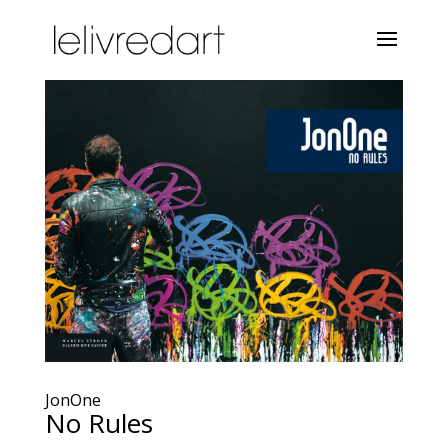
JonOne
No Rules