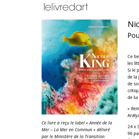
Nic
Pou
Ce be
les l
Si le
de la
de so
criti
de lu
«
Rema
Aralya
Ce livre a reçu le label « Année de la
24 x 
Mer – La Mer en Commun » délivré
96 pa
par le Ministère de la Transition