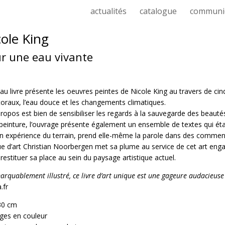
actualités
catalogue
communi
ole King
r une eau vivante
au livre présente les oeuvres peintes de Nicole King au travers de cin
ittoraux, l’eau douce et les changements climatiques.
 propos est bien de sensibiliser les regards à la sauvegarde des beautés
 peinture, l’ouvrage présente également un ensemble de textes qui étay
n expérience du terrain, prend elle-même la parole dans des commenta
que d’art Christian Noorbergen met sa plume au service de cet art engag
i restituer sa place au sein du paysage artistique actuel.
rquablement illustré, ce livre d’art unique est une gageure audacieuse et
.fr
30 cm
ges en couleur