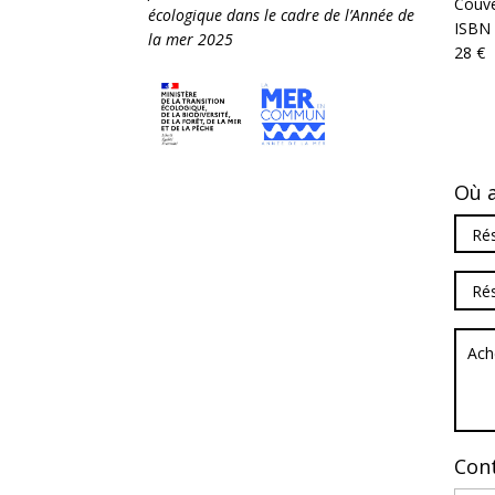
Couve
écologique dans le cadre de l’Année de
ISBN 
la mer 2025
28 €
Où a
Rés
Rés
Ach
Cont