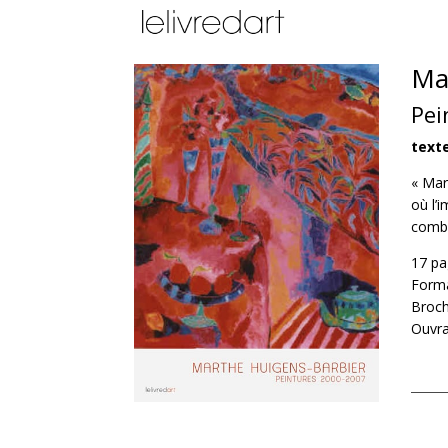
Ma
Pei
text
« Mar
où l’
comba
17 pa
Forma
Broc
Ouvra