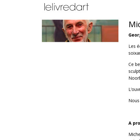
Mi
Geor
Les é
soixa
Ce be
sculp
Noorb
L’ouv
Nous 
A pro
Miche