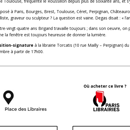
de Toulouse, fréquente le Roussillon depuis plus de soixante ans, et s’
exposé à Paris, Bourges, Brest, Toulouse, Céret, Perpignan, Châteaur
liste, graveur ou sculpteur ? La question est vaine. Degas disait : « l’ar
tre-vingt-quatre ans Brigand travaille toujours ; dans son oeuvre, on p
 la fenêtre est toujours heureuse de donner la lumière.
sition-signature
à la librairie Torcatis (10 rue Mailly – Perpignan) 
mbre à partir de 17h00.
Où acheter ce livre ?