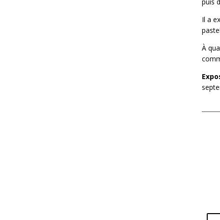
puis 
Il a 
pastel
À qua
comme
Expo
septe