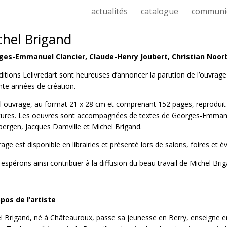
actualités
catalogue
communi
chel Brigand
ges-Emmanuel Clancier, Claude-Henry Joubert, Christian Noorb
ditions Lelivredart sont heureuses d’annoncer la parution de l’ouvra
nte années de création.
l ouvrage, au format 21 x 28 cm et comprenant 152 pages, reproduit 
tures. Les oeuvres sont accompagnées de textes de Georges-Emmanuel
ergen, Jacques Damville et Michel Brigand.
rage est disponible en librairies et présenté lors de salons, foires et 
espérons ainsi contribuer à la diffusion du beau travail de Michel Brig
pos de l’artiste
l Brigand, né à Châteauroux, passe sa jeunesse en Berry, enseigne e