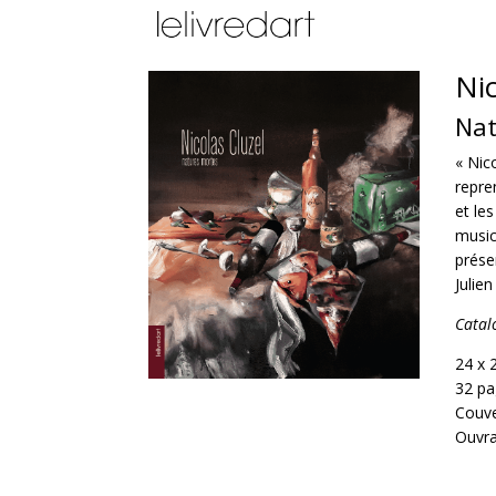
Nic
Nat
« Nico
repre
et le
music
prése
Julie
Catal
24 x 
32 pa
Couve
Ouvra