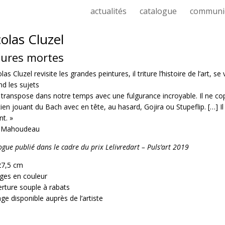
actualités
catalogue
communi
olas Cluzel
ures mortes
las Cluzel revisite les grandes peintures, il triture l’histoire de l’art,
nd les sujets
s transpose dans notre temps avec une fulgurance incroyable. Il ne co
ien jouant du Bach avec en tête, au hasard, Gojira ou Stupeflip. […] Il 
nt. »
n Mahoudeau
ogue publié dans le cadre du prix Lelivredart – Puls’art 2019
27,5 cm
ges en couleur
rture souple à rabats
ge disponible auprès de l’artiste