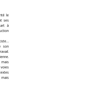
ité le
nt ses
art à
uction
tiste…
ne son
avail.
ienne.
 mais
 voies
textes
, mais