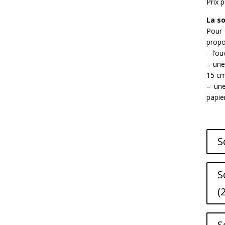
Prix p
La s
Pour
propo
– l’o
– une
15 cm
– une
papie
S
S
(
S