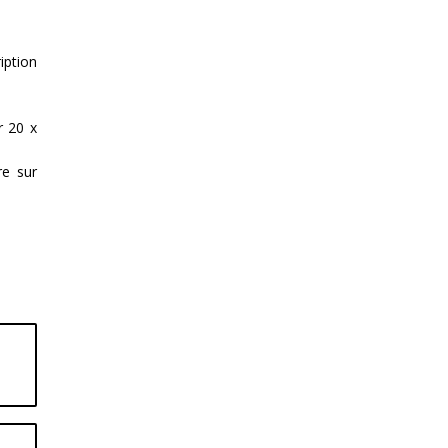
ption
r 20 x
re sur