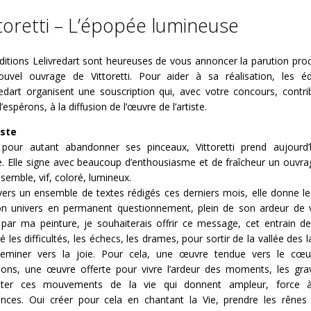
ttoretti – L’épopée lumineuse
ditions Lelivredart sont heureuses de vous annoncer la parution pro
uvel ouvrage de Vittoretti. Pour aider à sa réalisation, les éd
redart organisent une souscription qui, avec votre concours, contri
’espérons, à la diffusion de l’œuvre de l’artiste.
iste
pour autant abandonner ses pinceaux, Vittoretti prend aujourd’
. Elle signe avec beaucoup d’enthousiasme et de fraîcheur un ouvra
ssemble, vif, coloré, lumineux.
vers un ensemble de textes rédigés ces derniers mois, elle donne le
n univers en permanent questionnement, plein de son ardeur de v
par ma peinture, je souhaiterais offrir ce message, cet entrain de
é les difficultés, les échecs, les drames, pour sortir de la vallée des 
heminer vers la joie. Pour cela, une œuvre tendue vers le cœu
ons, une œuvre offerte pour vivre l’ardeur des moments, les gra
pter ces mouvements de la vie qui donnent ampleur, force 
ences. Oui créer pour cela en chantant la Vie, prendre les rênes