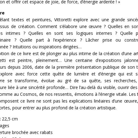
on et offrir cet espace de joie, de force, d’énergie ardente ! »
vre
lant textes et peintures, Vittoretti explore avec une grande sincér
ssus de création. Comment s’élabore une œuvre ? Quelles en so
es intimes ? Quelles en sont ses logiques internes ? Quelle p
ginaire ? Quelle part à l’expérience ? Lâcher prise ou constr
nnée ? Intuitions ou inspirations dirigées…
ition de ce livre est de plonger au plus intime de la création d’une ar
retti est peintre, pleinement… Une centaine d’expositions jalon
urs depuis 2006, date de la première présentation publique de son tr
explore avec force cette quête de lumière et d’énergie qui est s
vre se transforme, évolue au gré de sa quête, ses recherches,
re liée à une sincérité profonde… Dire l’au-delà du visible, ouvrir des
Homme au Cosmos, de nos ressentis, émotions à l’énergie vitale. Les 
omposent ce livre ne sont pas les explications linéaires d’une œuvre
ortes, pour entrer au plus profond de la création artistique.
x 22,5 cm
pages
rture brochée avec rabats