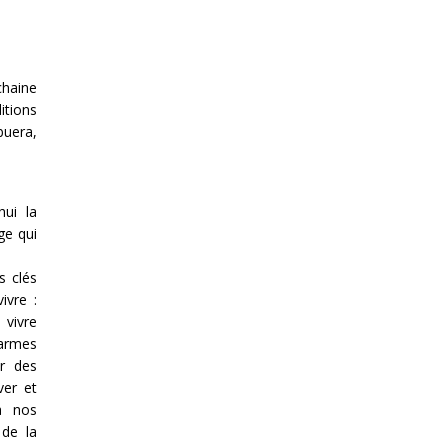
chaine
itions
buera,
hui la
ge qui
s clés
ivre :
 vivre
larmes
r des
ver et
à nos
 de la