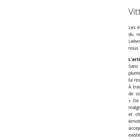
Vi
Les é
du no
Leliv
nous l
L’art
Sans 
plume
lui re
À tra
de so
« De 
malgr
et c
émoti
acce
exist