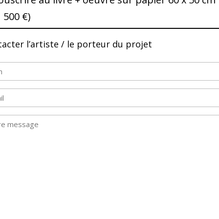
1 500 €)
acter l’artiste / le porteur du projet
m
saire)
sage
saire)