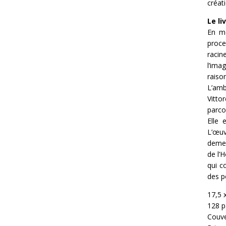
créati
Le li
En mê
proce
racin
l’ima
raiso
L’amb
Vitto
parco
Elle 
L’œu
demeu
de l’
qui c
des p
17,5 
128 
Couve